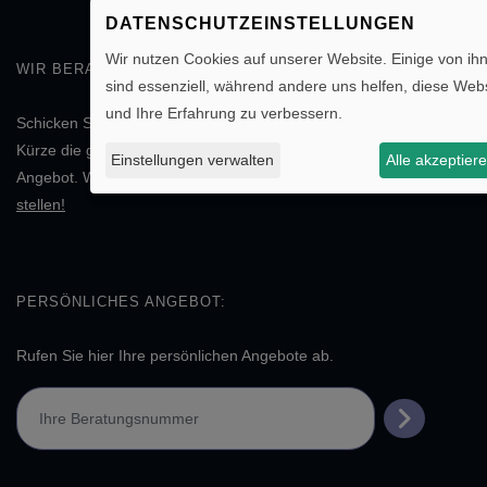
DATENSCHUTZEINSTELLUNGEN
Wir nutzen Cookies auf unserer Website. Einige von ih
WIR BERATEN SIE GERN!
sind essenziell, während andere uns helfen, diese Webs
und Ihre Erfahrung zu verbessern.
Schicken Sie uns einfach Ihre
individuelle Anfrage
. Sie erhalten in
Kürze die gewünschten Informationen oder ein entsprechendes
Einstellungen verwalten
Alle akzeptier
Angebot. Wir freuen uns auf Ihre Nachricht.
Individuelle Anfrage
stellen!
PERSÖNLICHES ANGEBOT:
Rufen Sie hier Ihre persönlichen Angebote ab.