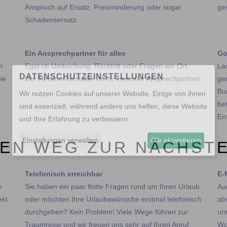
Anspruch auf Ersatz, Preisminderung oder sogar
ge
Schadensersatz.
Ein Ansprechpartner für alles
Go
in
​​​​​​​Egal ob Umbuchung, Rücktritt oder Fragen vor Ort.
​​​
ie
Der Reiseveranstalter ist Ihr zentraler Ansprechpartner.
ge
Bu
DATENSCHUTZEINSTELLUNGEN
be
Wir nutzen Cookies auf unserer Website. Einige von ihnen
Ern
sind essenziell, während andere uns helfen, diese Website
und Ihre Erfahrung zu verbessern.
REN WEG ZUR NÄCHST
Einstellungen verwalten
Alle akzeptieren
Telefonisch erreichbar​​​​​​​
E-
h
​​​​​​​Sie haben ein paar flotte Fragen rund um Ihren Urlaub
Au
ekt
oder möchten Ihre Urlaubswünsche erstmal telefonisch
ab
durchgeben? Kein Problem! Viele Wege führen zur
um
Traumreise und wir freuen uns sehr auf Ihren Anruf.
Wo