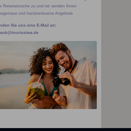
re Reisewünsche zu und wir senden Ihnen
ssgenaue und handverlesene Angebote
nden Sie uns eine E-Mail an:
laub@tourissima.de